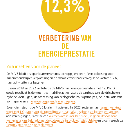
12,3%
VERBETERING
VAN
DE
ENERGIEPRESTATIE
Zich inzetten voor de planeet
De MIVB biedt als openbaarvervoersmaatschappij en bedrijf een oplossing voor
milieuvriendelijker verplaatsingen en waakt erover haar ecologische voetafdruk bij
haar activiteiten te beperken.
Tussen 2018 en 2022 verbeterde de MIVB haar energieprestaties met 12,3%. Dit
goede resultaat is de vrucht van talrijke acties, zoals de aankoop van elektrische en
hybride voertuigen, de toepassing van ecologische bouwprincipes, de installatie van
zonnepanelen en
energiebesparende maatregelen
.
Bovendien steunt de MIVB lokale initiatieven. In 2022 zette ze haar
samenwerking
voort met L'Ouvroir voor de upcycling van haar afval
,
schonk ze lockers en laptops
aan verenigingen, sloot ze een
overeenkomst voor het tijdelijke gebruik voor haar
werkplaats van Belgrado met de coöperatie in cyclologistiek Urbike
en organiseerde ze
Repair Cafés op de site Molenwest
.