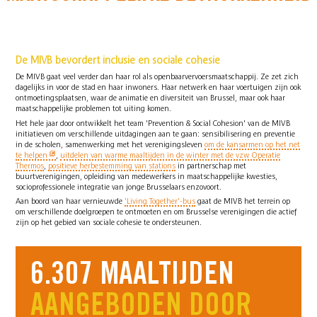
De MIVB bevordert inclusie en sociale cohesie
De MIVB gaat veel verder dan haar rol als openbaarvervoersmaatschappij. Ze zet zich
dagelijks in voor de stad en haar inwoners. Haar netwerk en haar voertuigen zijn ook
ontmoetingsplaatsen, waar de animatie en diversiteit van Brussel, maar ook haar
maatschappelijke problemen tot uiting komen.
Het hele jaar door ontwikkelt het team 'Prevention & Social Cohesion' van de MIVB
initiatieven om verschillende uitdagingen aan te gaan: sensibilisering en preventie
in de scholen, samenwerking met het verenigingsleven
om de kansarmen op het net
te helpen
,
uitdelen van warme maaltijden in de winter met de vzw Operatie
Thermos
,
positieve herbestemming van stations
in partnerschap met
buurtverenigingen, opleiding van medewerkers in maatschappelijke kwesties,
socioprofessionele integratie van jonge Brusselaars enzovoort.
Aan boord van haar vernieuwde
'Living Together'-bus
gaat de MIVB het terrein op
om verschillende doelgroepen te ontmoeten en om Brusselse verenigingen die actief
zijn op het gebied van sociale cohesie te ondersteunen.
6.307 MAALTIJDEN
AANGEBODEN DOOR