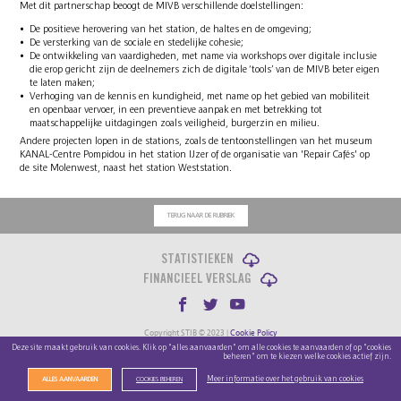
Met dit partnerschap beoogt de MIVB verschillende doelstellingen:
De positieve herovering van het station, de haltes en de omgeving;
De versterking van de sociale en stedelijke cohesie;
De ontwikkeling van vaardigheden, met name via workshops over digitale inclusie
die erop gericht zijn de deelnemers zich de digitale ‘tools’ van de MIVB beter eigen
te laten maken;
Verhoging van de kennis en kundigheid, met name op het gebied van mobiliteit
en openbaar vervoer, in een preventieve aanpak en met betrekking tot
maatschappelijke uitdagingen zoals veiligheid, burgerzin en milieu.
Andere projecten lopen in de stations, zoals de tentoonstellingen van het museum
KANAL-Centre Pompidou in het station IJzer of de organisatie van 'Repair Cafés' op
de site Molenwest, naast het station Weststation.
TERUG NAAR DE RUBRIEK
STATISTIEKEN
FINANCIEEL VERSLAG
Copyright STIB © 2023 |
Cookie Policy
Designed by
Trinôme
Deze site maakt gebruik van cookies. Klik op "alles aanvaarden" om alle cookies te aanvaarden of op "cookies
Developed by
Swingtree
beheren" om te kiezen welke cookies actief zijn.
Meer informatie over het gebruik van cookies
ALLES AANVAARDEN
COOKIES BEHEREN