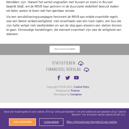
betrokken zijn. Hoewel het aantal ongevallen met bussen en trams in Brussel
beperkt blijft, wil de MIVB haar partners in de duurzame mobiliteit bewust maken
om beter samen te leven met het openbaar vervoer.
Via een sensibiliseringscampagne herinnert de MIVB aan enkele essentiële regels
voor een betere verkeersveiligheid: niet onverhoeds voor een tram rijden, een bus die
zijn halte verlaat niet voorbijsteken en van de step gaan alvorens een station binnen
te gaan. Eenvoudige handelingen, die evenwel essentieel zijn voor de veiligheid van
iedereen.
TERUG NAAR DE RUBRIEK
STATISTIEKEN
FINANCIEEL VERSLAG
Copyright STIB © 2023 |
Cookie Policy
Designed by
Trinôme
Developed by
Swingtree
Deze site maakt gebruik van cookies. Klik op "alles aanvaarden" om alle cookies te aanvaarden of op "cookies
beheren" om te kiezen welke cookies actief zijn.
Meer informatie over het gebruik van cookies
ALLES AANVAARDEN
COOKIES BEHEREN