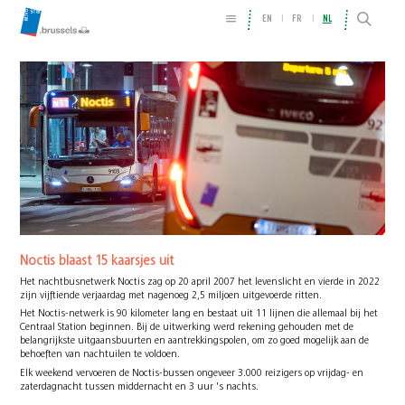
EN
FR
NL
Noctis blaast 15 kaarsjes uit
Het nachtbusnetwerk Noctis zag op 20 april 2007 het levenslicht en vierde in 2022
zijn vijftiende verjaardag met nagenoeg 2,5 miljoen uitgevoerde ritten.
Het Noctis-netwerk is 90 kilometer lang en bestaat uit 11 lijnen die allemaal bij het
Centraal Station beginnen. Bij de uitwerking werd rekening gehouden met de
belangrijkste uitgaansbuurten en aantrekkingspolen, om zo goed mogelijk aan de
behoeften van nachtuilen te voldoen.
Elk weekend vervoeren de Noctis-bussen ongeveer 3.000 reizigers op vrijdag- en
zaterdagnacht tussen middernacht en 3 uur 's nachts.