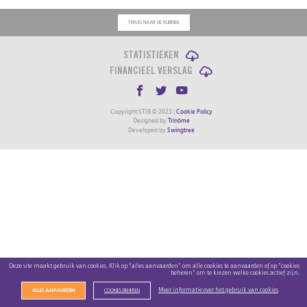
TERUG NAAR DE RUBRIEK
STATISTIEKEN
FINANCIEEL VERSLAG
Copyright STIB © 2023 |
Cookie Policy
Designed by
Trinôme
Developed by
Swingtree
Deze site maakt gebruik van cookies. Klik op "alles aanvaarden" om alle cookies te aanvaarden of op "cookies
beheren" om te kiezen welke cookies actief zijn.
Meer informatie over het gebruik van cookies
ALLES AANVAARDEN
COOKIES BEHEREN