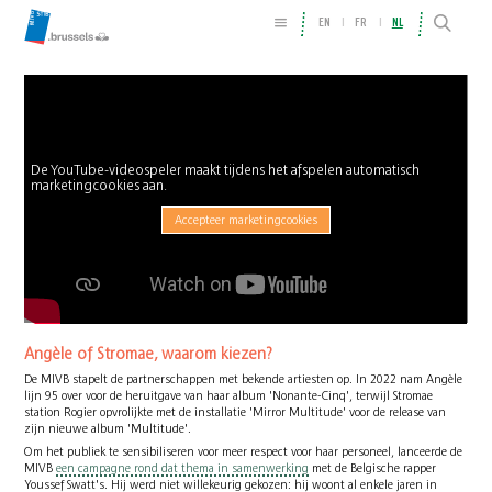
EN
FR
NL
De YouTube-videospeler maakt tijdens het afspelen automatisch
marketingcookies aan.
Accepteer marketingcookies
Angèle of Stromae, waarom kiezen?
De MIVB stapelt de partnerschappen met bekende artiesten op. In 2022 nam Angèle
lijn 95 over voor de heruitgave van haar album 'Nonante-Cinq', terwijl Stromae
station Rogier opvrolijkte met de installatie 'Mirror Multitude' voor de release van
zijn nieuwe album 'Multitude'.
Om het publiek te sensibiliseren voor meer respect voor haar personeel, lanceerde de
MIVB
een campagne rond dat thema in samenwerking
met de Belgische rapper
Youssef Swatt's. Hij werd niet willekeurig gekozen: hij woont al enkele jaren in