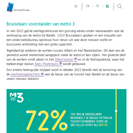
EN
FR
NL
Brusselaars voorstander van metro 3
In mei 2022 gaf de overlegcommissie een gunstig advies onder voorwaarden voor de
verlenging van de metro tot Bordet. 1.023 Brusselaars spraken in een enquête van
een onderzoeksbureau opnieuw hun steun uit voor deze nieuwe snelle en
duurzame verbinding met een grote capaciteit.
Tegelijkertijd vorderen de werken tussen Albert en het Noordstation. Dit deel van de
premetro wordt momenteel aangepast zodat de metro er kan rijden. Het grootste deel
van de werken vindt plaats in het
Albertstation
en in de Stalingradwijk, waar het
toekomstige station
Toots Thielemans
wordt gebouwd.
Een andere belangrijke mijlpaal werd in oktober 2022 bereikt met de lancering van
de
overheidsopdrachten
voor de bouw van de tunnel naar Bordet en de bouw van
zeven nieuwe stations.