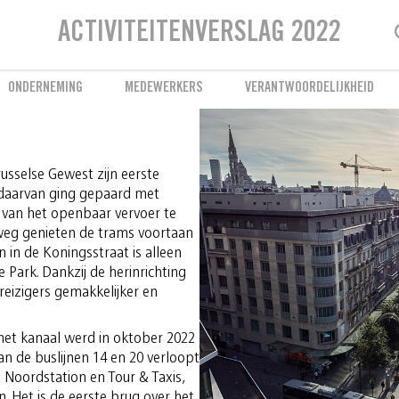
Welzijn van de medewerkers
De MIVB luistert naar haar personeel
ACTIVITEITENVERSLAG 2022
ONDERNEMING
MEDEWERKERS
VERANTWOORDELIJKHEID
usselse Gewest zijn eerste
 daarvan ging gepaard met
van het openbaar vervoer te
weg genieten de trams voortaan
n in de Koningsstraat is alleen
 Park. Dankzij de herinrichting
eizigers gemakkelijker en
het kanaal werd in oktober 2022
n de buslijnen 14 en 20 verloopt
 Noordstation en Tour & Taxis,
n. Het is de eerste brug over het