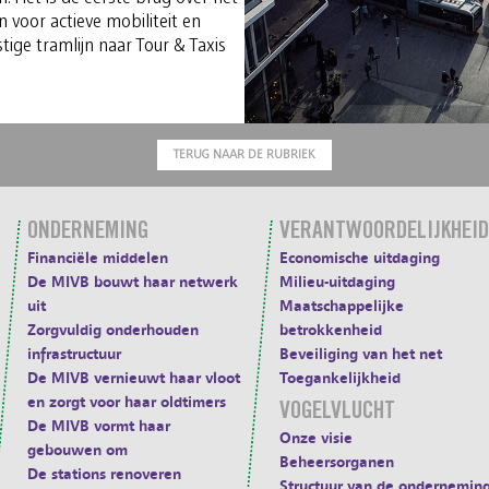
n voor actieve mobiliteit en
ige tramlijn naar Tour & Taxis
TERUG NAAR DE RUBRIEK
ONDERNEMING
VERANTWOORDELIJKHEID
Financiële middelen
Economische uitdaging
De MIVB bouwt haar netwerk
Milieu-uitdaging
uit
Maatschappelijke
Zorgvuldig onderhouden
betrokkenheid
infrastructuur
Beveiliging van het net
De MIVB vernieuwt haar vloot
Toegankelijkheid
en zorgt voor haar oldtimers
VOGELVLUCHT
De MIVB vormt haar
Onze visie
gebouwen om
Beheersorganen
De stations renoveren
Structuur van de ondernemin