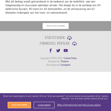
Met dit bedrag wordt geïnvesteerd in de toekomst van de mobiliteit, voor een
hoogwaardig en duurzaam openbaar vervoer. Het draagt bij in de aankoop van 94
elektrische bussen, 90 trams en 43 metrostellen, en de vernieuwing van 63
kilometer enkelspoor van het tram- en metronetwerk.
TERUG NAAR DE RUBRIEK
STATISTIEKEN
FINANCIEEL VERSLAG
Copyright STIB © 2023 |
Cookie Policy
Designed by
Trinôme
Developed by
Swingtree
Deze site maakt gebruik van cookies. Klik op "alles aanvaarden" om alle cookies te aanvaarden of op "cookies
beheren" om te kiezen welke cookies actief zijn.
Meer informatie over het gebruik van cookies
ALLES AANVAARDEN
COOKIES BEHEREN