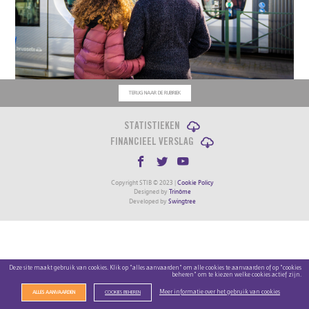
TERUG NAAR DE RUBRIEK
STATISTIEKEN
FINANCIEEL VERSLAG
Copyright STIB © 2023 |
Cookie Policy
Designed by
Trinôme
Developed by
Swingtree
Deze site maakt gebruik van cookies. Klik op "alles aanvaarden" om alle cookies te aanvaarden of op "cookies
beheren" om te kiezen welke cookies actief zijn.
Meer informatie over het gebruik van cookies
ALLES AANVAARDEN
COOKIES BEHEREN