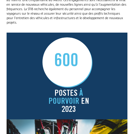
au Tram et une cinquantaine au Métro. Ces engagements sont nécessaires à la mise
en service de nouveaux véhicules, de nouvelles lignes ainsi qu’à l’augmentation des
fréquences. La STIB recherche également du personnel pour accompagner les
voyageurs sur le réseau et assurer leur sécurité ainsi que des profils techniques
pour l’entretien des véhicules et infrastructures et le développement de nouveaux
projets.
600
POSTES
À
POURVOIR
EN
2023