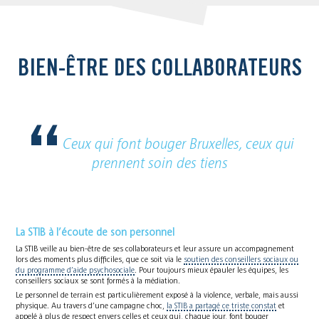
BIEN-ÊTRE DES COLLABORATEURS
Ceux qui font bouger Bruxelles, ceux qui
prennent soin des tiens
La STIB à l’écoute de son personnel
La STIB veille au bien-être de ses collaborateurs et leur assure un accompagnement
lors des moments plus difficiles, que ce soit via le
soutien des conseillers sociaux ou
du programme d’aide psychosociale
. Pour toujours mieux épauler les équipes, les
conseillers sociaux se sont formés à la médiation.
Le personnel de terrain est particulièrement exposé à la violence, verbale, mais aussi
physique. Au travers d’une campagne choc,
la STIB a partagé ce triste constat
et
appelé à plus de respect envers celles et ceux qui, chaque jour, font bouger