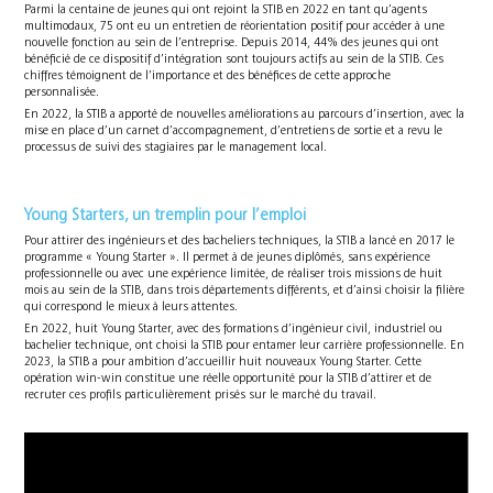
Parmi la centaine de jeunes qui ont rejoint la STIB en 2022 en tant qu’agents
multimodaux, 75 ont eu un entretien de réorientation positif pour accéder à une
nouvelle fonction au sein de l’entreprise. Depuis 2014, 44% des jeunes qui ont
bénéficié de ce dispositif d’intégration sont toujours actifs au sein de la STIB. Ces
chiffres témoignent de l’importance et des bénéfices de cette approche
personnalisée.
En 2022, la STIB a apporté de nouvelles améliorations au parcours d’insertion, avec la
mise en place d’un carnet d’accompagnement, d’entretiens de sortie et a revu le
processus de suivi des stagiaires par le management local.
Young Starters, un tremplin pour l’emploi
Pour attirer des ingénieurs et des bacheliers techniques, la STIB a lancé en 2017 le
programme « Young Starter ». Il permet à de jeunes diplômés, sans expérience
professionnelle ou avec une expérience limitée, de réaliser trois missions de huit
mois au sein de la STIB, dans trois départements différents, et d’ainsi choisir la filière
qui correspond le mieux à leurs attentes.
En 2022, huit Young Starter, avec des formations d’ingénieur civil, industriel ou
bachelier technique, ont choisi la STIB pour entamer leur carrière professionnelle. En
2023, la STIB a pour ambition d’accueillir huit nouveaux Young Starter. Cette
opération win-win constitue une réelle opportunité pour la STIB d’attirer et de
recruter ces profils particulièrement prisés sur le marché du travail.