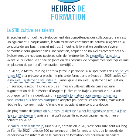
HEURES
DE
FORMATION
La STIB cultive ses talents
Si recruter est un défi, le développement des compétences des collaborateurs en est
un également. Chaque année, la STIB forme des centaines de nouveaux agents à la
conduite de ses bus, trams et métros. En outre, la formation continue s’avère
primordiale pour grandir dans une fonction, acquérir de nouvelles compétences ou
évoluer vers un nouveau poste au sein de l’entreprise. De
nouvelles formations
voient le jour chaque année en fonction des besoins, de programmes spécifiques mis
en place ou de points d’amélioration identifiés.
En 2022, le Metro Training Center a formé le personnel aux spécificités des
nouvelles
rames M7
et a préparé la prochaine phase de formations prévues en 2023, axées sur
le
nouveau système de sécurité CBTC
ainsi que le nouveau système de régulation.
En surface, le retour à une vie plus animée en ville est allé de pair avec une
augmentation de la présence d’usagers faibles et de trafic automobile sur la voie
publique. Le Tram a développé une
nouvelle formation pour resensibiliser ses
conducteurs aux bonnes pratiques
à adopter pour éviter les accidents, mais aussi
réduire leur consommation d’énergie en adoptant une conduite douce.
Un programme de
formation sur mesure destiné à aider les agents de terrain à faire
face au harcèlement
sexiste ainsi qu’à accueillir et accompagner les victimes a
démarré en 2022.
Le
parcours de leadership
, Drivin’STIB, entamé en 2020, s’est poursuivi tout au long
de l’année 2022 : près de 500 personnes ont été formées tandis que le modèle de
leadership a été intégré dans le parcours de formation des nouveaux managers.