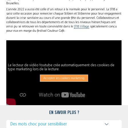
Bruxelles.
L’année 2022 a aussi été celle d’un retour à la normale pour le personnel. La STIB a
saisi cette occasion pour remercier chaque Stibien et Stibienne pour leur engagement
durant la crise sanitaire au cours d’une grande fête du personnel. Collaborateurs et
collaboratrices de tous les départements et de tous les niveaux hiérarchiques ont
ainsi pu se retrouver en toute convivialité dans le
STIB Village
spécialement conçu
pour eux en marge du festival Couleur Café.
Le lecteur de vidéo Youtube crée automatiquement des cookies de
type marketing lors de la lecture.
Accepter les cookies marketing
EN SAVOIR PLUS ?
Des mots choc pour sensibiliser