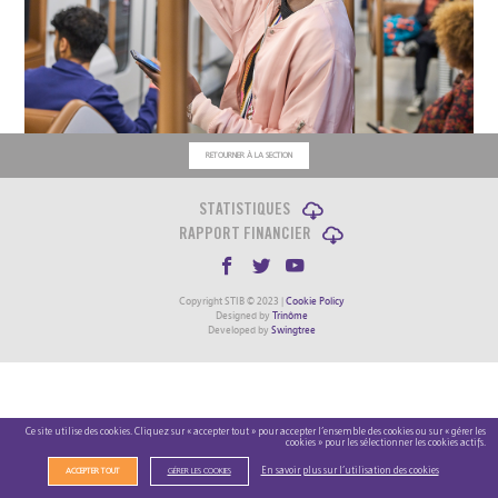
RETOURNER À LA SECTION
STATISTIQUES
RAPPORT FINANCIER
Copyright STIB © 2023 |
Cookie Policy
Designed by
Trinôme
Developed by
Swingtree
Ce site utilise des cookies. Cliquez sur « accepter tout » pour accepter l’ensemble des cookies ou sur « gérer les
cookies » pour les sélectionner les cookies actifs.
En savoir plus sur l’utilisation des cookies
ACCEPTER TOUT
GÉRER LES COOKIES