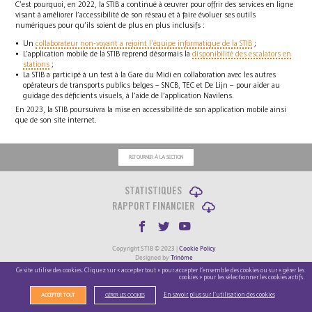
C’est pourquoi, en 2022, la STIB a continué à œuvrer pour offrir des services en ligne
visant à améliorer l’accessibilité de son réseau et à faire évoluer ses outils
numériques pour qu’ils soient de plus en plus inclusifs :
Un
collaborateur non-voyant a rejoint l’équipe informatique de la STIB
;
L’application mobile de la STIB reprend désormais la
disponibilité des escalators en
stations
;
La STIB a participé à un test à la Gare du Midi en collaboration avec les autres
opérateurs de transports publics belges – SNCB, TEC et De Lijn – pour aider au
guidage des déficients visuels, à l’aide de l’application Navilens.
En 2023, la STIB poursuivra la mise en accessibilité de son application mobile ainsi
que de son site internet.
RETOURNER À LA SECTION
STATISTIQUES
RAPPORT FINANCIER
Copyright STIB © 2023 |
Cookie Policy
Designed by
Trinôme
Developed by
Swingtree
Ce site utilise des cookies. Cliquez sur « accepter tout » pour accepter l’ensemble des cookies ou sur « gérer les
cookies » pour les sélectionner les cookies actifs.
En savoir plus sur l’utilisation des cookies
ACCEPTER TOUT
GÉRER LES COOKIES