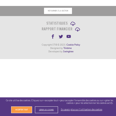
RETOURNER À LA SECTION
STATISTIQUES
RAPPORT FINANCIER
Copyright STIB © 2023 |
Cookie Policy
Designed by
Trinôme
Developed by
Swingtree
Ce site utilise des cookies. Cliquez sur « accepter tout » pour accepter l’ensemble des cookies ou sur « gérer les
cookies » pour les sélectionner les cookies actifs.
En savoir plus sur l’utilisation des cookies
ACCEPTER TOUT
GÉRER LES COOKIES