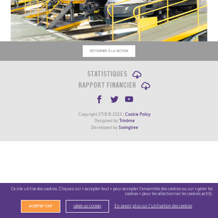
RETOURNER À LA SECTION
STATISTIQUES
RAPPORT FINANCIER
Copyright STIB © 2023 |
Cookie Policy
Designed by
Trinôme
Developed by
Swingtree
Ce site utilise des cookies. Cliquez sur « accepter tout » pour accepter l’ensemble des cookies ou sur « gérer les
cookies » pour les sélectionner les cookies actifs.
En savoir plus sur l’utilisation des cookies
ACCEPTER TOUT
GÉRER LES COOKIES