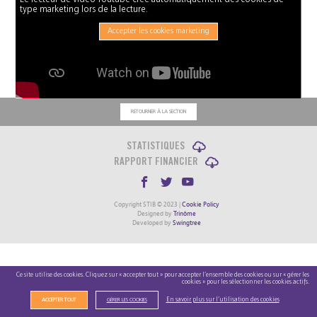
type marketing lors de la lecture.
Accepter les cookies marketing
RETOURNER À LA SECTION
STATISTIQUES
RAPPORT FINANCIER
Copyright STIB © 2023 |
Cookie Policy
Designed by
Trinôme
Developed by
Swingtree
Ce site utilise des cookies. Cliquez sur « accepter tout » pour accepter l’ensemble des cookies ou sur « gérer les
cookies » pour les sélectionner les cookies actifs.
En savoir plus sur l’utilisation des cookies
ACCEPTER TOUT
GÉRER LES COOKIES