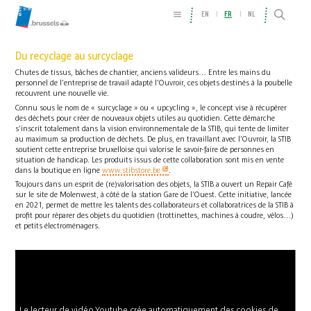
EN
FR
NL
Du recyclage au surcyclage
Chutes de tissus, bâches de chantier, anciens valideurs… Entre les mains du
personnel de l’entreprise de travail adapté l’Ouvroir, ces objets destinés à la poubelle
recouvrent une nouvelle vie.
Connu sous le nom de « surcyclage » ou « upcycling », le concept vise à récupérer
des déchets pour créer de nouveaux objets utiles au quotidien. Cette démarche
s’inscrit totalement dans la vision environnementale de la STIB, qui tente de limiter
au maximum sa production de déchets. De plus, en travaillant avec l’Ouvroir, la STIB
soutient cette entreprise bruxelloise qui valorise le savoir-faire de personnes en
situation de handicap. Les produits issus de cette collaboration sont mis en vente
dans la boutique en ligne
www.stibstore.be
.
Toujours dans un esprit de (re)valorisation des objets, la STIB a ouvert un Repair Café
sur le site de Molenwest, à côté de la station Gare de l’Ouest. Cette initiative, lancée
en 2021, permet de mettre les talents des collaborateurs et collaboratrices de la STIB à
profit pour réparer des objets du quotidien (trottinettes, machines à coudre, vélos…)
et petits électroménagers.
Le lecteur de vidéo Youtube crée automatiquement des cookies de