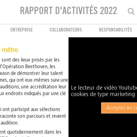
Bien-être des collaborateurs
La STIB à l’écoute de son personnel
RAPPORT D'ACTIVITÉS 2022
ENTREPRISE
COLLABORATEURS
RESPONSABILITÉS
 métro
sont des lieux prisés par les
 l’Opération Beethoven, les
casion de démontrer leur talent
ennes, qui ont eux-mêmes suivi une
auditions, une accréditation leur
Le lecteur de vidéo Youtu
ux endroits indiqués par une clé
cookies de type marketing l
Accepter les c
 ont participé aux sélections
il raconte son parcours et revient
 audition.
ent quotidiennement dans les