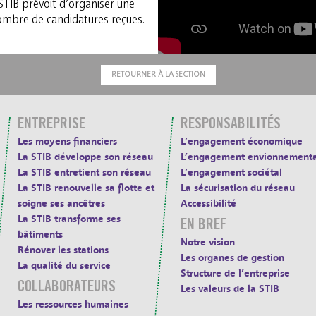
a STIB prévoit d’organiser une
nombre de candidatures reçues.
RETOURNER À LA SECTION
ENTREPRISE
RESPONSABILITÉS
Les moyens financiers
L’engagement économique
La STIB développe son réseau
L’engagement envionnementa
La STIB entretient son réseau
L’engagement sociétal
La STIB renouvelle sa flotte et
La sécurisation du réseau
soigne ses ancêtres
Accessibilité
La STIB transforme ses
EN BREF
bâtiments
Notre vision
Rénover les stations
Les organes de gestion
La qualité du service
Structure de l’entreprise
COLLABORATEURS
Les valeurs de la STIB
Les ressources humaines