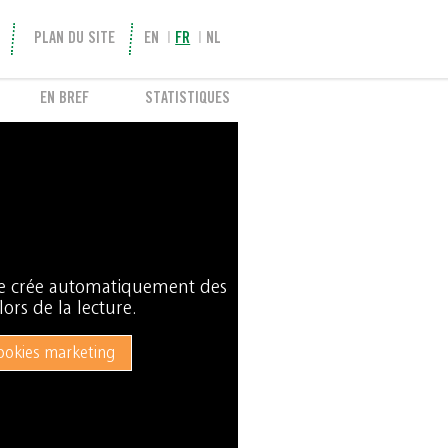
PLAN DU SITE
EN
FR
NL
EN BREF
STATISTIQUES
be crée automatiquement des
ors de la lecture.
ookies marketing