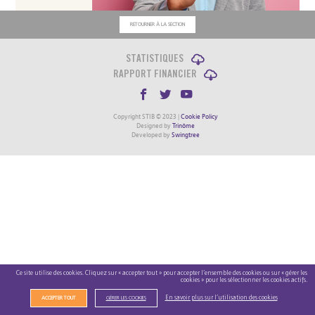
RETOURNER À LA SECTION
STATISTIQUES
RAPPORT FINANCIER
Copyright STIB © 2023 |
Cookie Policy
Designed by
Trinôme
Developed by
Swingtree
Ce site utilise des cookies. Cliquez sur « accepter tout » pour accepter l’ensemble des cookies ou sur « gérer les
cookies » pour les sélectionner les cookies actifs.
En savoir plus sur l’utilisation des cookies
ACCEPTER TOUT
GÉRER LES COOKIES