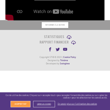
RETOURNER À LA SECTION
STATISTIQUES
RAPPORT FINANCIER
Copyright STIB © 2023 |
Cookie Policy
Designed by
Trinôme
Developed by
Swingtree
Ce site utilise des cookies. Cliquez sur « accepter tout » pour accepter l’ensemble des cookies ou sur « gérer les
cookies » pour les sélectionner les cookies actifs.
En savoir plus sur l’utilisation des cookies
ACCEPTER TOUT
GÉRER LES COOKIES