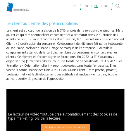
EN
FR
NL
Le client au centre des préoccupations
Le client est au cœur de la vision de la STIB, ancrée dans son plan d’entreprise. Mais
qu’est-ce qu’être orienté client et comment cela se traduit dans le quotidien des
agents de la STIB ? Pour répondre à cette question, la STIB a créé un « Guide d’accueil
Client » à destination du personnel. Ce document de référence fait partie intégrante
de son Brand book définissant l’image de marque de l’entreprise. Il détaille le
comportement attendu de la part des membres du personnel en contact avec les
clients. Ce référentiel s’accompagne de formations. En 2022, la STIB Academy a
organisé cinq formations pilotes, pour une trentaine de collaborateurs. En 2023, les
formations « Orientation client » seront déployées dans toute l’entreprise. Elles
visent la connaissance des trois « PRO » du Guide Client – être proche, proactif,
professionnel – et le développement des attitudes attendues – empathie, écoute
active, assertivité, gestion de l’agressivité…
Le lecteur de vidéo Youtube crée automatiquement des cookies de
type marketing lors de la lecture.
Accepter les cookies marketing