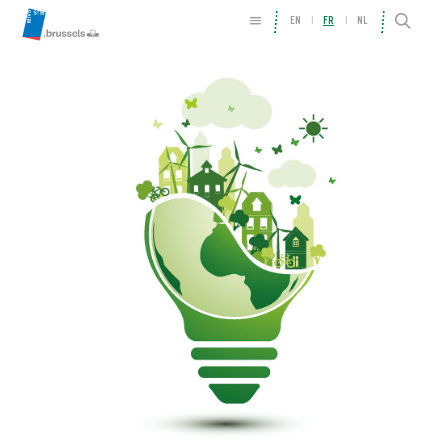
EN
FR
NL