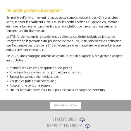
De petits gestes qui comptent
En matière d’environnement, chaque geste compte. Acquérir des véhicules plus
verts, rénover les bâtiments, mais aussi les petites actions du quotidien, comme
éteindre la lumière, emprunter les escaliers plutôt que l’ascenseur ou baisser la
température du thermostat.
La STIB l’a bien compris, et ce de longue date. La conduite écologique fait partie
intégrante de la formation du personnel de conduite, le tri sélectif est d’application
sur l’ensemble des sites de la STIB et le personnel est régulièrement sensibilisé aux
enjeux environnementaux.
En 2022, une campagne interne de communication a rappelé 6 éco-gestes à adopter
au quotidien :
Éteindre les lumières en quittant une pièce ;
Privilégier les escaliers par rapport aux ascenseurs ;
Baisser les vannes thermostatiques ;
Vérifier les fuites d’air comprimé ;
Adopter une conduite souple ;
Limiter les mails adressés à tous pour ne pas surcharger les serveurs.
RETOURNER À LA SECTION
STATISTIQUES
RAPPORT FINANCIER