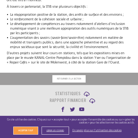
ont été mis à l’honneur.
À travers ce partenariat, la STIB vise plusieurs objectifs :
La réappropriation positive de la station, des arrêts de surface et des environs ;
Le renforcement de la cohésion sociale et urbaine ;
Le développement de compétences au travers notamment d’ateliers d’inclusion
numérique visant à une meilleure appropriation des outils numériques de la STIB
par les participants ;
L’augmentation des savoirs (savoir-faire/savoir-être) notamment en matière de
mobilité et transports publics, dans une approche préventive et au regard des
enjeux sociétaux que sont la sécurité, la civilité et l’environnement.
D’autres projets suivent leur cours en stations, tels que les expositions mises en
place par le musée KANAL-Centre Pompidou dans la station Yser ou l’organisation de
« Repair Cafés » sur le site de Molenwest, à côté de la station Gare de l’Ouest.
RETOURNER À LA SECTION
STATISTIQUES
RAPPORT FINANCIER
Copyright STIB © 2023 |
Cookie Policy
Ce site utilise des cookies. Cliquez sur « accepter tout » pour accepter l’ensemble des cookies ou sur « gérer les
cookies » pour les sélectionner les cookies actifs.
Designed by
Trinôme
Developed by
Swingtree
En savoir plus sur l’utilisation des cookies
ACCEPTER TOUT
GÉRER LES COOKIES