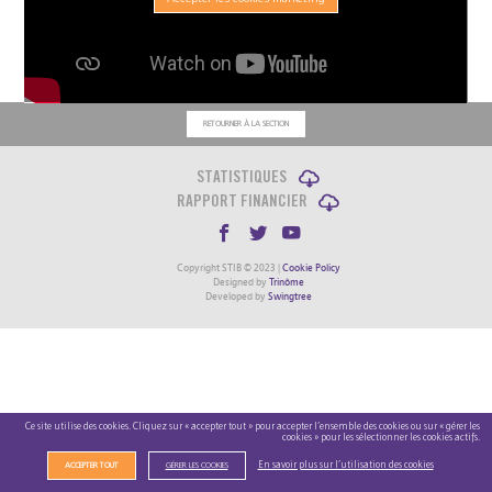
RETOURNER À LA SECTION
STATISTIQUES
RAPPORT FINANCIER
Copyright STIB © 2023 |
Cookie Policy
Designed by
Trinôme
Developed by
Swingtree
Ce site utilise des cookies. Cliquez sur « accepter tout » pour accepter l’ensemble des cookies ou sur « gérer les
cookies » pour les sélectionner les cookies actifs.
En savoir plus sur l’utilisation des cookies
ACCEPTER TOUT
GÉRER LES COOKIES