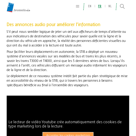
EN
FR
NL
Des annonces audio pour améliorer l’information
S’il peut nous sembler logique de jeter un œil aux afficheurs de temps d’attente ou
aux indicateurs de destination des véhicules pour savoir quelle est la ligne et la
direction du véhicule en approche, la réalité des personnes déficientes visuelles ou
qui ont du mal à accéder à la lecture est toute autre.
Pour faciliter leurs déplacements en autonomie, la STIB a déployé un nouveau
système d’annonces vocales sur ses modèles de bus et trams les plus récents, à
savoir les trams T3000 et T4000, ainsi que les 5 dernières séries de bus. Lorsqu’ils
arrivent à l’arrêt, ces véhicules diffusent un message audio informant les voyageurs
de la ligne et de la direction.
Le déploiement de ce nouveau système inédit fait partie du plan stratégique de mise
en accessibilité du réseau de la STIB, qui à travers les personnes à besoins
spécifiques bénéficie au final à l’ensemble des voyageurs.
Le lecteur de vidéo Youtube crée automatiquement des cookies de
type marketing lors de la lecture.
Accepter les cookies marketing